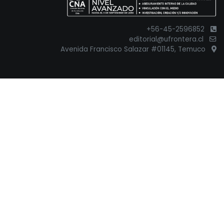
+56-45-2596852
editorial@ufrontera.cl
Avenida Francisco Salazar #01145, Temuco