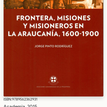
ISBN:9789562362931
Academia, 2015