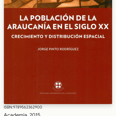
ISBN:9789562362900
Academia, 2015