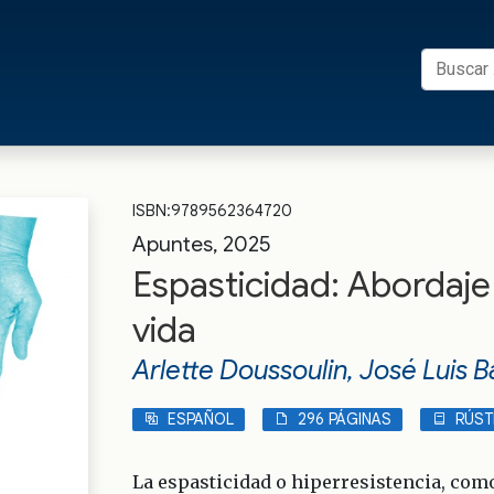
Buscar:
s UFRO
ISBN:9789562364720
Apuntes, 2025
Espasticidad: Abordaje 
vida
Arlette Doussoulin, José Luis 
ESPAÑOL
296 PÁGINAS
RÚST
La espasticidad o hiperresistencia, co