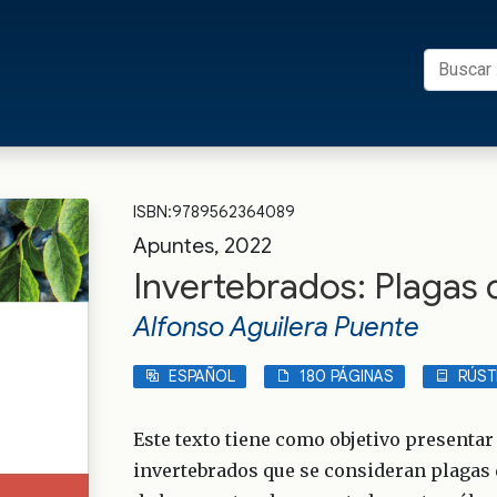
Buscar:
s UFRO
ISBN:9789562364089
Apuntes, 2022
Invertebrados: Plagas 
Alfonso Aguilera Puente
ESPAÑOL
180 PÁGINAS
RÚST
Este texto tiene como objetivo presenta
invertebrados que se consideran plagas d