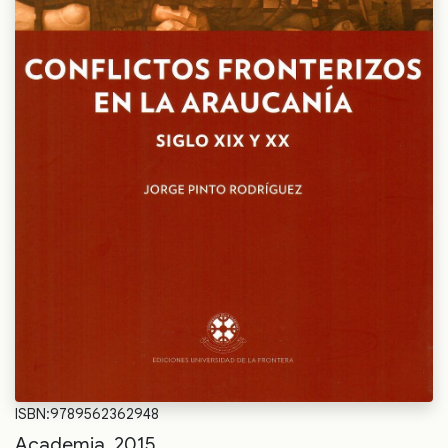
ISBN:9789562362948
Academia, 2015