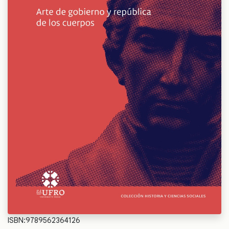
ISBN:9789562364126