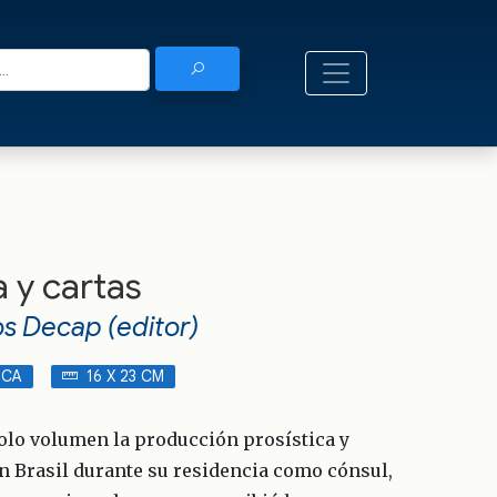
a y cartas
os Decap (editor)
ICA
16 X 23 CM
solo volumen la producción prosística y
en Brasil durante su residencia como cónsul,