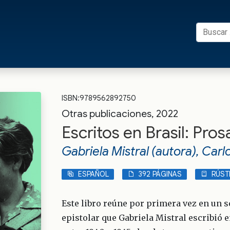
Buscar:
s UFRO
ISBN:9789562892750
Otras publicaciones, 2022
Escritos en Brasil: Pros
Gabriela Mistral (autora), Carl
ESPAÑOL
392 PÁGINAS
RÚST
Este libro reúne por primera vez en un 
epistolar que Gabriela Mistral escribió 