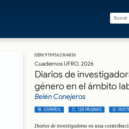
Buscar:
s UFRO
ISBN:9789562364836
Cuadernos UFRO, 2026
Diarios de investigado
género en el ámbito la
Belén Conejeros
ESPAÑOL
128 PÁGINAS
RÚST
Diarios de investigadoras
es una contribuci