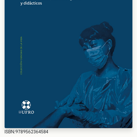
ISBN:9789562364584