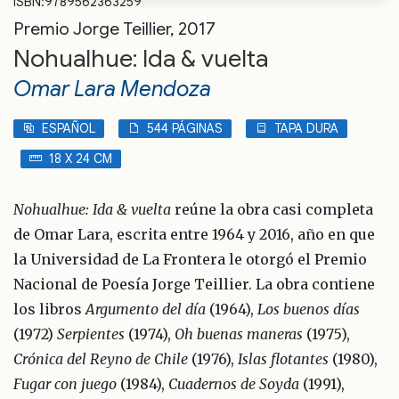
ISBN:9789562363259
Premio Jorge Teillier, 2017
Nohualhue: Ida & vuelta
Omar Lara Mendoza
ESPAÑOL
544 PÁGINAS
TAPA DURA
18 X 24 CM
Nohualhue: Ida & vuelta
reúne la obra casi completa
de Omar Lara, escrita entre 1964 y 2016, año en que
la Universidad de La Frontera le otorgó el Premio
Nacional de Poesía Jorge Teillier. La obra contiene
los libros
Argumento del día
(1964),
Los buenos días
(1972)
Serpientes
(1974),
Oh buenas maneras
(1975),
Crónica del Reyno de Chile
(1976),
Islas flotantes
(1980),
Fugar con juego
(1984),
Cuadernos de Soyda
(1991),