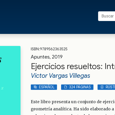
Buscar:
s UFRO
ISBN:9789562363525
Apuntes, 2019
Ejercicios resueltos: In
Víctor Vargas Villegas
ESPAÑOL
324 PÁGINAS
RÚST
Este libro presenta un conjunto de ejerc
geometría analítica. Ha sido elaborado a 