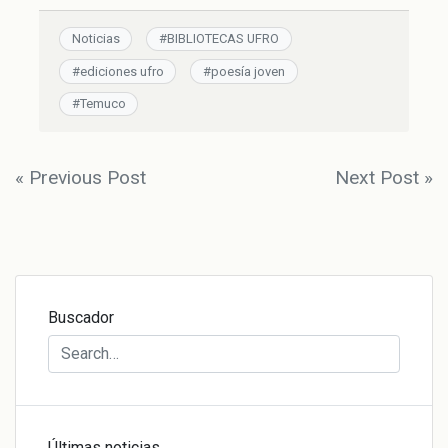
Noticias
#
BIBLIOTECAS UFRO
#
ediciones ufro
#
poesía joven
#
Temuco
Navegación
« Previous Post
Next Post »
de
entradas
Buscador
Últimas noticias