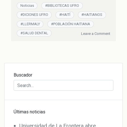
Noticias
#
BIBLIOTECAS UFRO
#
DICIONES UFRO
#
HAITÍ
#
HAITIANOS
#
LLERMALY
#
POBLACIÓN HAITIANA
#
SALUD DENTAL
on
Leave a Comment
Ed.
UFRO
y
Facultad
de
Odontolog
Buscador
presentar
manual
en
creole
para
Últimas noticias
apoyar
la
Universidad de La Frontera abre
salud