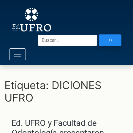
Skip
to
Ediciones UF
content
Buscar:
Etiqueta:
DICIONES
UFRO
Ed. UFRO y Facultad de
Odontología presentaron