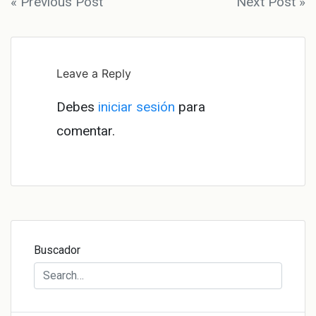
Navegación
« Previous Post
Next Post »
de
entradas
Leave a Reply
Debes
iniciar sesión
para
comentar.
Buscador