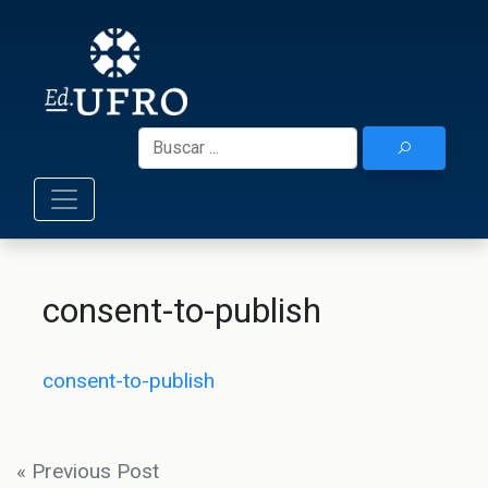
Skip
to
Ediciones UF
content
Buscar:
consent-to-publish
consent-to-publish
Navegación
« Previous Post